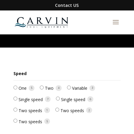
google-site-verification=S1DYW-
Contact US
BmXQH6zFJIBxwn2VLRqFfa5gyAix7RuRZ1g0I
Speed
One
Two
Variable
5
4
3
Single speed
Single speed
7
6
Two speeds
Two speeds
1
2
Two speeds
5