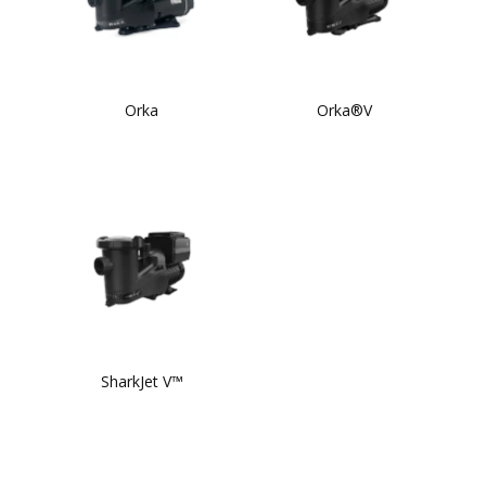
Orka
Orka®V
SharkJet V™