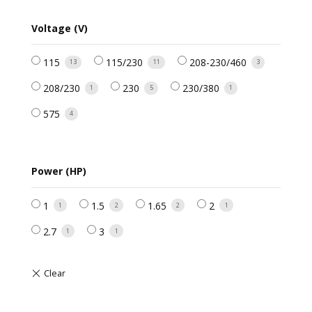
Voltage (V)
115
115/230
208-230/460
13
11
3
208/230
230
230/380
1
5
1
575
4
Power (HP)
1
1.5
1.65
2
1
2
2
1
2.7
3
1
1